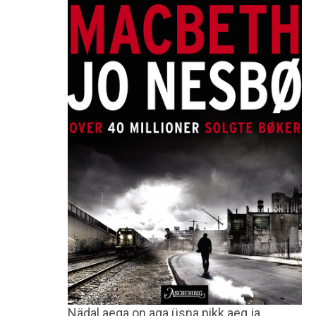
Nädal aega on aga üsna pikk aeg ja