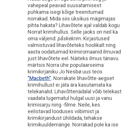
vahepeal peavad suusatamisest
puhkama isegi kõige treenitumad
norrakad. Mida siis üksikus mägimajas
pihta hakata? Lihavõtete ajal valdab kogu
Norrat krimihullus. Selle jaoks on neil ka
oma väljend:
påskekrim
. Kirjastused
valmistuvad lihavõteteks hoolikalt ning
aasta oodatuimad krimiromaanid ilmuvad
just lihavõtete eel. Näiteks ilmus tänavu
märtsis Norra ühe populaarseima
krimikirjaniku Jo Nesbø uus teos
"Macbeth"
. Norrakate lihavõtte-aegset
krimihullust ei jäta ära kasutamata ka
telekanalid. Lihavõttenädalal võib telekast
vaadata lugematul hulgal uusi ja vanu
krimisarju ning -filme. Neile, kes
eelistavad looduses viibimist ja
krimikirjandust ühildada, tehakse
krimikuuldemänge. Norrakad pole ka ise