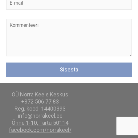
OÜ Norra Keele Keskus
+372 506 77 83
Reg. kood 14400393
info@norrakeel.ee
Õnne 1-10, Tartu 50114
facebook.com/norrakeel/