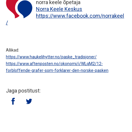
norra keele õpetaja
Norra Keele Keskus
https://www.facebook.com/norrakeel
/
Allikad:
https://www.haukelihytter.no/paske_tradisjoner/
https://www.aftenposten.no/okonomi/i/WLqM2/12-
forbloffende-grafer-som-forklarer-den-norske-pasken
Jaga postitust: