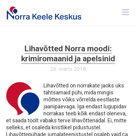
Lihavõtted Norra moodi:
krimiromaanid ja apelsinid
26. märts 2018
Lihavõtted on norrakate jaoks üks
tähtsamaid pühi, mida mingis
mõttes võiks võrrelda eestlaste
jaanipäevaga. Iga endast lugupidav
norrakas teeb kõik endast oleneva,
et saada töölt vabaks terve lihavõttenädal. Ei, mitte
selleks, et osaleda kristlikel pidustustel.
Lihavõttepühade jumalateenistustel osaleb vaid ca