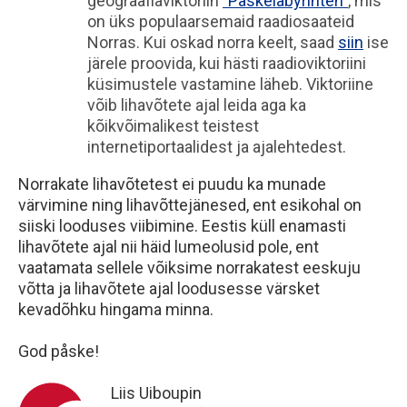
geograafiaviktoriin
"Påskelabyrinten"
, mis
on üks populaarsemaid raadiosaateid
Norras. Kui oskad norra keelt, saad
siin
ise
järele proovida, kui hästi raadioviktoriini
küsimustele vastamine läheb. Viktoriine
võib lihavõtete ajal leida aga ka
kõikvõimalikest teistest
internetiportaalidest ja ajalehtedest.
Norrakate lihavõtetest ei puudu ka munade
värvimine ning lihavõttejänesed, ent esikohal on
siiski looduses viibimine. Eestis küll enamasti
lihavõtete ajal nii häid lumeolusid pole, ent
vaatamata sellele võiksime norrakatest eeskuju
võtta ja lihavõtete ajal loodusesse värsket
kevadõhku hingama minna.
God påske!
Liis Uiboupin