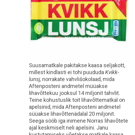
Suusamatkale pakitakse kaasa seljakott,
millest kindlasti ei tohi puududa
Kvikk-
lunsj,
norrakate vahvlišokolaad, mida
Aftenposteni andmetel müüakse
lihavõttekuu jooksul 14 miljonit tahvlit.
Teine kohustuslik toit lihavõttematkal on
apelsinid, mida Aftenposteni andmetel
süüakse lihavõttenädalal 20 miljonit.
Seega sööb iga inimene Norras lihavõtete
ajal keskmiselt neli apelsini. Janu
kustutamiseks võetakse matkale kaasa