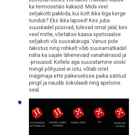
ka termosetäis kakaod. Mida veel
seljakotti pakkida, kui kott ikka liiga kerge
tundub? Eks ikka lapsed! Kes juba
suuskadel püsivad, tulevad omal jalal, kes
veel mitte, võetakse kaasa spetsiaalse
seljakoti või suusakäruga. Vanus pole
takistus ning rohkelt võib suusamatkadel
näha ka sajale lähenevaid vanahärrasid ja
-prouasid. Kellele aga suusatamine siiski
mingil põhjusel ei istu, võtab istet
mägimaja ette päikeselisse paika sätitud
pingil ja naudib šokolaadi ning apelsine
seal.