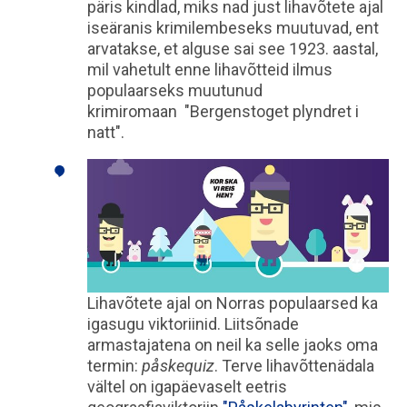
päris kindlad, miks nad just lihavõtete ajal
iseäranis krimilembeseks muutuvad, ent
arvatakse, et alguse sai see 1923. aastal,
mil vahetult enne lihavõtteid ilmus
populaarseks muutunud
krimiromaan "Bergenstoget plyndret i
natt".
Lihavõtete ajal on Norras populaarsed ka
igasugu viktoriinid. Liitsõnade
armastajatena on neil ka selle jaoks oma
termin:
påskequiz
. Terve lihavõttenädala
vältel on igapäevaselt eetris