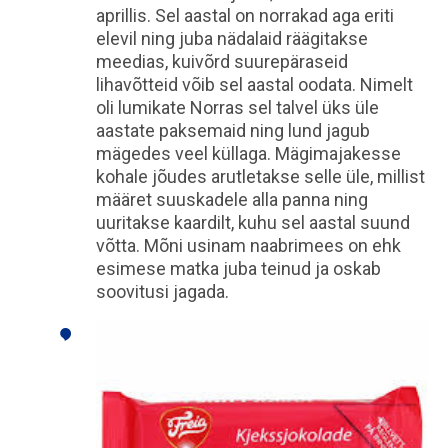
aprillis. Sel aastal on norrakad aga eriti
elevil ning juba nädalaid räägitakse
meedias, kuivõrd suurepäraseid
lihavõtteid võib sel aastal oodata. Nimelt
oli lumikate Norras sel talvel üks üle
aastate paksemaid ning lund jagub
mägedes veel küllaga. Mägimajakesse
kohale jõudes arutletakse selle üle, millist
määret suuskadele alla panna ning
uuritakse kaardilt, kuhu sel aastal suund
võtta. Mõni usinam naabrimees on ehk
esimese matka juba teinud ja oskab
soovitusi jagada.